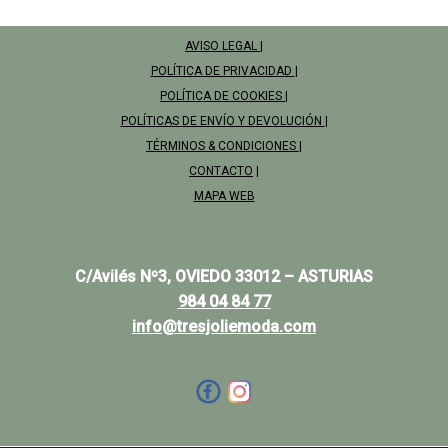
AVISO LEGAL
|
POLÍTICA DE PRIVACIDAD
|
POLÍTICA DE COOKIES
|
POLÍTICAS DE ENVÍO Y DEVOLUCIÓN
|
TÉRMINOS & CONDICIONES
|
CONTACTO
|
MAPA WEB
C/Avilés Nº3, OVIEDO 33012 – ASTURIAS
984 04 84 77
info@tresjoliemoda.com