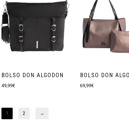
BOLSO DON ALGODON
BOLSO DON ALG
49,99
€
69,99
€
1
2
→