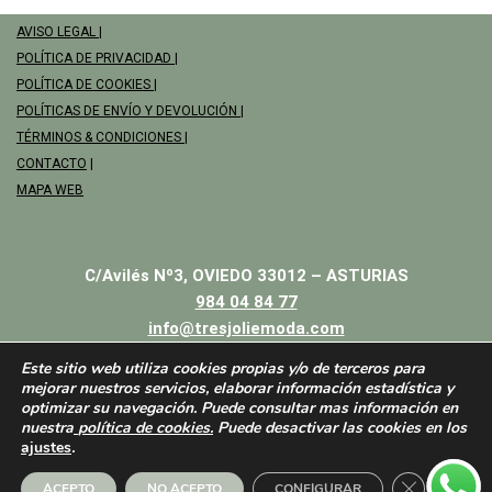
AVISO LEGAL
|
POLÍTICA DE PRIVACIDAD
|
POLÍTICA DE COOKIES
|
POLÍTICAS DE ENVÍO Y DEVOLUCIÓN
|
TÉRMINOS & CONDICIONES
|
CONTACTO
|
MAPA WEB
C/Avilés Nº3, OVIEDO 33012 – ASTURIAS
984 04 84 77
info@tresjoliemoda.com
Este sitio web utiliza cookies propias y/o de terceros para
mejorar nuestros servicios, elaborar información estadística y
optimizar su navegación. Puede consultar mas información en
nuestra
política de cookies.
Puede desactivar las cookies en los
ajustes
.
Cerrar el b
ACEPTO
NO ACEPTO
CONFIGURAR