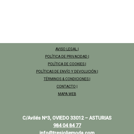
AVISO LEGAL
|
POLÍTICA DE PRIVACIDAD
|
POLÍTICA DE COOKIES
|
POLÍTICAS DE ENVÍO Y DEVOLUCIÓN
|
TÉRMINOS & CONDICIONES
|
CONTACTO
|
MAPA WEB
C/Avilés Nº3, OVIEDO 33012 – ASTURIAS
984 04 84 77
info@tresjoliemoda.com