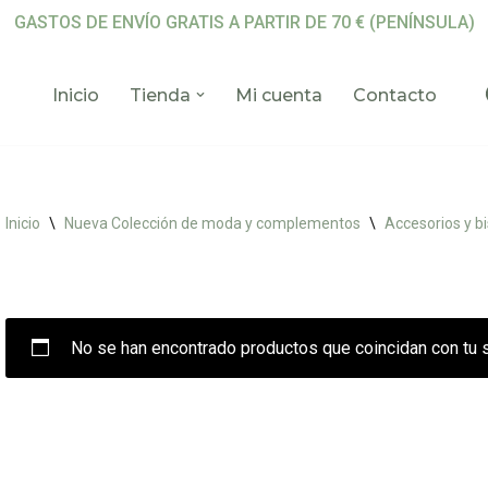
GASTOS DE ENVÍO GRATIS A PARTIR DE 70 € (PENÍNSULA)
Inicio
Tienda
Mi cuenta
Contacto
Inicio
\
Nueva Colección de moda y complementos
\
Accesorios y bi
No se han encontrado productos que coincidan con tu s