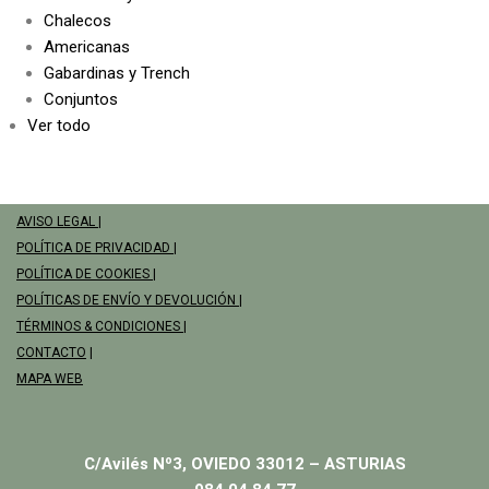
Chalecos
Americanas
Gabardinas y Trench
Conjuntos
Ver todo
AVISO LEGAL
|
POLÍTICA DE PRIVACIDAD
|
POLÍTICA DE COOKIES
|
POLÍTICAS DE ENVÍO Y DEVOLUCIÓN
|
TÉRMINOS & CONDICIONES
|
CONTACTO
|
MAPA WEB
C/Avilés Nº3, OVIEDO 33012 – ASTURIAS