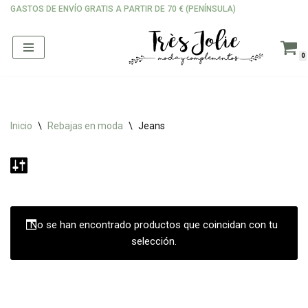
GASTOS DE ENVÍO GRATIS A PARTIR DE 70 € (PENÍNSULA)
Saltar
al
0
contenido
Inicio
\
Rebajas en moda
\
Jeans
No se han encontrado productos que coincidan con tu
selección.