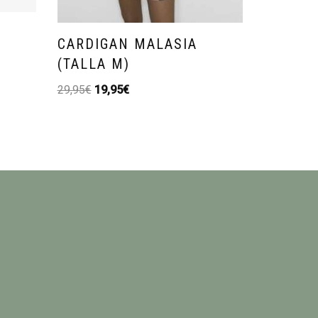
I
CARDIGAN MALASIA
SHORT 
(TALLA M)
(TALLA
29,95
€
19,95
€
39,95
€
29,