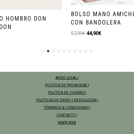
BOLSO MANO AMICH
O HOMBRO DON
CON BANDOLERA
DON
57,99
€
44,90
€
AVISO LEGAL
|
POLÍTICA DE PRIVACIDAD
|
POLÍTICA DE COOKIES
|
POLÍTICAS DE ENVÍO Y DEVOLUCIÓN
|
TÉRMINOS & CONDICIONES
|
CONTACTO
|
MAPA WEB