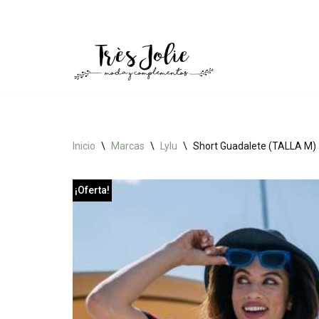
Saltar
al
contenido
Inicio
\
Marcas
\
Lylu
\
Short Guadalete (TALLA M)
¡Oferta!