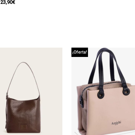
23,90
€
¡Oferta!