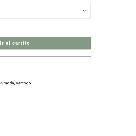
r al carrito
en moda
,
Ver todo