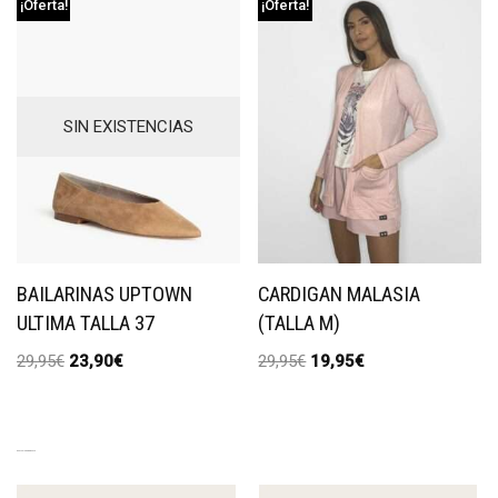
¡Oferta!
¡Oferta!
SIN EXISTENCIAS
BAILARINAS UPTOWN
CARDIGAN MALASIA
ULTIMA TALLA 37
(TALLA M)
29,95
€
23,90
€
29,95
€
19,95
€
EXCLUSIVE PRODUCTS