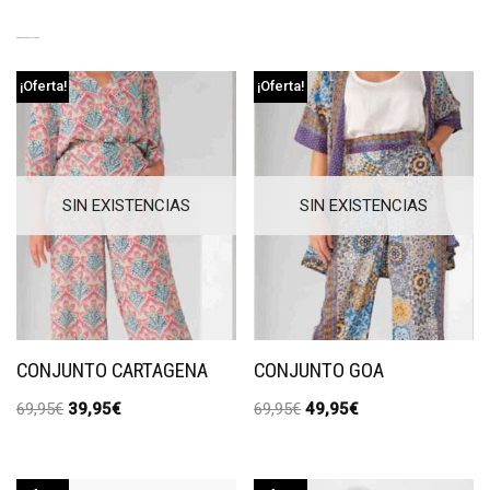
PRODUCTOS RELACIONADOS
¡Oferta!
¡Oferta!
SIN EXISTENCIAS
SIN EXISTENCIAS
CONJUNTO CARTAGENA
CONJUNTO GOA
69,95
€
39,95
€
69,95
€
49,95
€