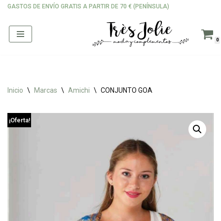
GASTOS DE ENVÍO GRATIS A PARTIR DE 70 € (PENÍNSULA)
Saltar
al
0
contenido
Inicio
\
Marcas
\
Amichi
\
CONJUNTO GOA
¡Oferta!