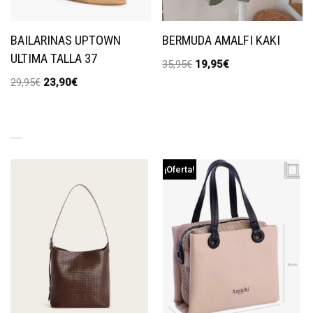
BAILARINAS UPTOWN
BERMUDA AMALFI KAKI
ULTIMA TALLA 37
35,95
€
19,95
€
29,95
€
23,90
€
EXCLUSIVE PRODUCTS
¡Oferta!