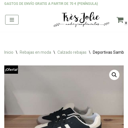
GASTOS DE ENVÍO GRATIS A PARTIR DE 70 € (PENÍNSULA)
Saltar
al
0
contenido
Inicio
\
Rebajas en moda
\
Calzado rebajas
\
Deportivas Samba s
¡Oferta!