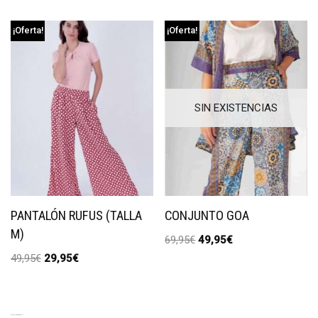
¡Oferta!
¡Oferta!
SIN EXISTENCIAS
PANTALÓN RUFUS (TALLA
CONJUNTO GOA
M)
69,95
€
49,95
€
49,95
€
29,95
€
EXCLUSIVE PRODUCTS