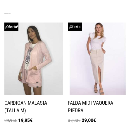
PRODUCTOS RELACIONADOS
¡Oferta!
¡Oferta!
CARDIGAN MALASIA
FALDA MIDI VAQUERA
(TALLA M)
PIEDRA
29,95
€
19,95
€
37,00
€
29,00
€