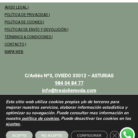
AVISO LEGAL
|
POLÍTICA DE PRIVACIDAD
|
POLÍTICA DE COOKIES
|
POLÍTICAS DE ENVÍO Y DEVOLUCIÓN
|
TÉRMINOS & CONDICIONES
|
CONTACTO
|
MAPA WEB
C/Avilés Nº3, OVIEDO 33012 – ASTURIAS
984 04 84 77
info@tresjoliemoda.com
Este sitio web utiliza cookies propias y/o de terceros para
mejorar nuestros servicios, elaborar información estadística y
optimizar su navegación. Puede consultar mas información en
nuestra
política de cookies.
Puede desactivar las cookies en los
ajustes
.
Cerrar el b
ACEPTO
NO ACEPTO
CONFIGURAR