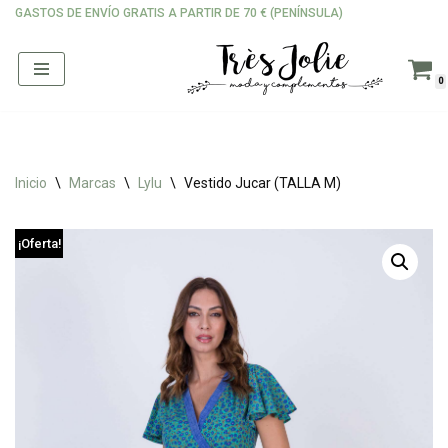
GASTOS DE ENVÍO GRATIS A PARTIR DE 70 € (PENÍNSULA)
Saltar
al
0
contenido
Inicio
\
Marcas
\
Lylu
\
Vestido Jucar (TALLA M)
¡Oferta!