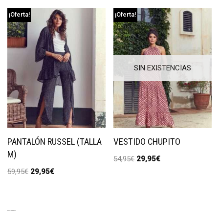
¡Oferta!
¡Oferta!
SIN EXISTENCIAS
PANTALÓN RUSSEL (TALLA
VESTIDO CHUPITO
M)
54,95
€
29,95
€
59,95
€
29,95
€
EXCLUSIVE PRODUCTS