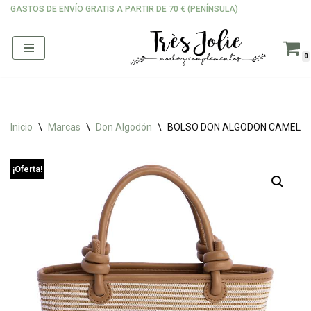
GASTOS DE ENVÍO GRATIS A PARTIR DE 70 € (PENÍNSULA)
Saltar
al
0
contenido
Inicio
\
Marcas
\
Don Algodón
\
BOLSO DON ALGODON CAMEL
¡Oferta!