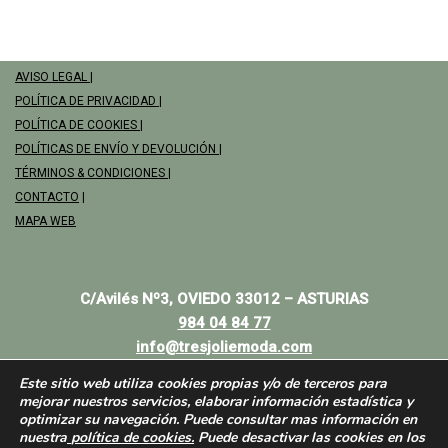
AVISO LEGAL
|
POLÍTICA DE PRIVACIDAD
|
POLÍTICA DE COOKIES
|
POLÍTICAS DE ENVÍO Y DEVOLUCIÓN
|
TÉRMINOS & CONDICIONES
|
CONTACTO
|
MAPA WEB
C/Avilés Nº3, OVIEDO 33012 – ASTURIAS
984 04 84 77
info@tresjoliemoda.com
Este sitio web utiliza cookies propias y/o de terceros para
mejorar nuestros servicios, elaborar información estadística y
optimizar su navegación. Puede consultar mas información en
nuestra
política de cookies.
Puede desactivar las cookies en los